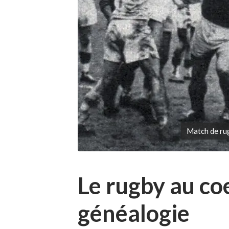
Match de ru
Le rugby au co
généalogie