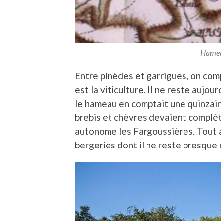
Hameau
Entre pinèdes et garrigues, on comp
est la viticulture. Il ne reste aujou
le hameau en comptait une quinzain
brebis et chèvres devaient compléte
autonome les Fargoussières. Tout a
bergeries dont il ne reste presque 