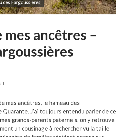
 des Fargoussières
e mes ancêtres –
rgoussières
NT
de mes ancêtres, le hameau des
Quarante. J’ai toujours entendu parler de ce
 mes grands-parents paternels, on y retrouve
ement un cousinage à rechercher vu la taille
quinzaine de familles résident encore sur