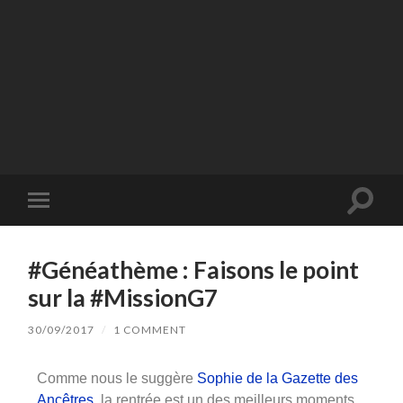
GÉNÉATOM
Chronique d'un jeune
généalogiste
#Généathème : Faisons le point
sur la #MissionG7
30/09/2017
/
1 COMMENT
Comme nous le suggère
Sophie de la Gazette des
Ancêtres
, la rentrée est un des meilleurs moments