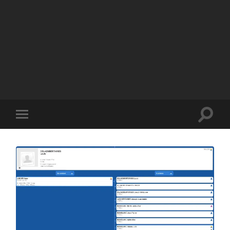
GÉNÉATOM
Chronique d'un jeune
généalogiste
Toggle
Toggle
search
mobile
field
menu