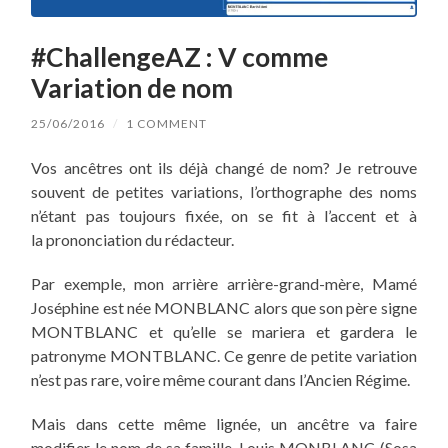
#ChallengeAZ : V comme
Variation de nom
25/06/2016
/
1 COMMENT
Vos ancêtres
ont ils
déjà changé de nom? Je retrouve
souvent
de
petites variations, l’orthographe des noms
n’étant
pas toujours
fixée
, on se fit à l’accent et à
la prononciation du rédacteur.
Par exemple, mon
arrière arrière-grand-mère
,
Mamé
Joséphine est
née
MONBLANC alors que son père signe
MONTBLANC et qu’elle se mariera et gardera le
patronyme MONTBLANC. Ce genre de petite variation
n’est pas rare,
voire
même courant dans l’Ancien Régime.
Mais dans cette même lignée, un ancêtre va faire
modifier le nom de sa famille. Louis MONBLANC (Sosa